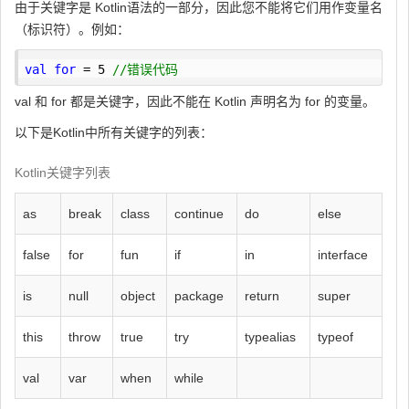
由于关键字是 Kotlin语法的一部分，因此您不能将它们用作变量名
（标识符）。例如：
val
for
 = 
5
//错误代码
val 和 for 都是关键字，因此不能在 Kotlin 声明名为 for 的变量。
以下是Kotlin中所有关键字的列表：
Kotlin关键字列表
as
break
class
continue
do
else
false
for
fun
if
in
interface
is
null
object
package
return
super
this
throw
true
try
typealias
typeof
val
var
when
while