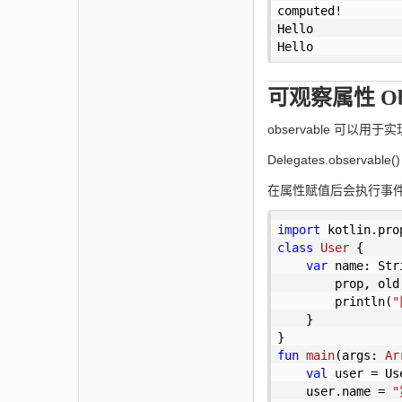
computed!

Hello

Hello
可观察属性 Obs
observable 可以用
Delegates.obser
在属性赋值后会执行事件的
import
class
User
{

var
 name: Str
        prop, old,
        println(
    }

fun
main
(args: 
Ar
val
 user = Use
    user.name = 