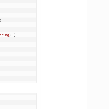


tring
)
 {
