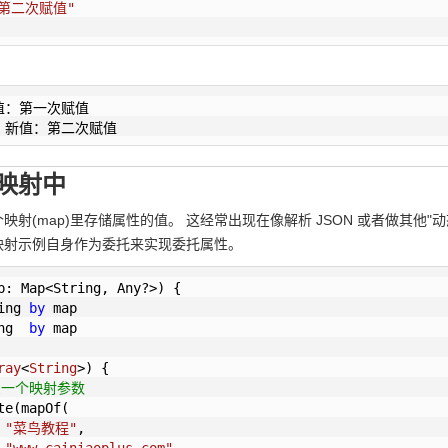
"第二次赋值"
值：第一次赋值

> 新值：第二次赋值
映射中
射(map)里存储属性的值。 这经常出现在像解析 JSON 或者做其他"
映射示例自身作为委托来实现委托属性。
p: Map<String, Any?>) {

ing 
by
 map

ng  
by
 map

ray
<
String
>)
 {

受一个映射参数
te(mapOf(

 
"菜鸟教程"
,

 
"www.cainiaoplus.com"