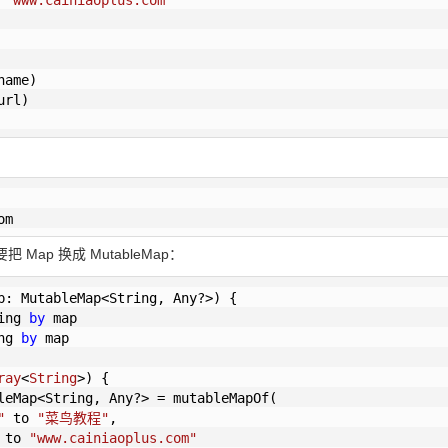
ame)

rl)

om
 Map 换成 MutableMap：
p: MutableMap<String, Any?>) {

ing 
by
 map

ng 
by
 map

ray
<
String
>)
 {

leMap<String, Any?> = mutableMapOf(

"
 to 
"菜鸟教程"
,

 to 
"www.cainiaoplus.com"