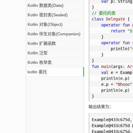
var
 p: String
Kotlin 数据类(Data)
// 委托的类
Kotlin 密封类(Sealed)
class
Delegate
{

Kotlin 对象(Object)
operator
fun
return
"
$
Kotlin 伴生对象(Companion)
    }

operator
fun
Kotlin 扩展函数
        println(
"
Kotlin 泛型
    }

Kotlin 枚举类
fun
main
(args: 
Ar
kotlin 委托
val
 e = Exampl
    println(e.p) 
    e.p = 
"Nhooo"
    println(e.p)

}
输出结果为：
Example@433c675
Example@433c675
Example@433c67