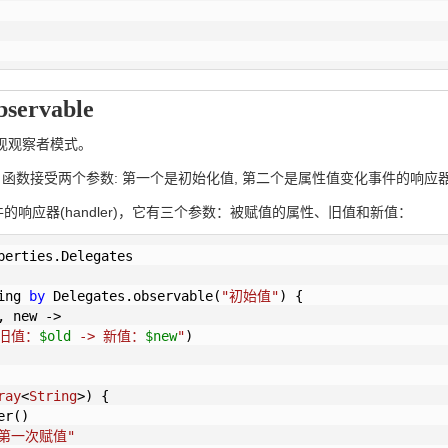
ervable
于实现观察者模式。
vable() 函数接受两个参数: 第一个是初始化值, 第二个是属性值变化事件的响应器(h
响应器(handler)，它有三个参数：被赋值的属性、旧值和新值：
ing 
by
 Delegates.observable(
"初始值"
) {

 new ->

"旧值：
$old
 -> 新值：
$new
"
)

ray
<
String
>)
 {

r()

"第一次赋值"