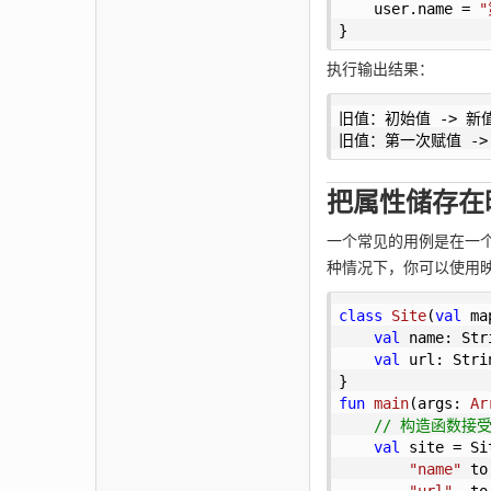
    user.name = 
}
执行输出结果：
旧值：初始值 -> 新
旧值：第一次赋值 -
把属性储存在
一个常见的用例是在一个映
种情况下，你可以使用
class
Site
(
val
 ma
val
 name: Str
val
 url: Stri
fun
main
(args: 
Ar
// 构造函数接
val
 site = Si
"name"
 to
"url"
  to