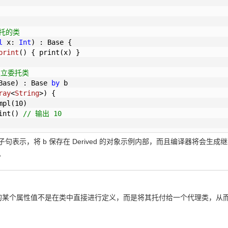
 

委托的类
l
 x: 
Int
) : Base {

print
()
 { print(x) }

建立委托类
Base) : Base 
by
ray
<
String
>)
 {

mpl(
10
)

int() 
// 输出 10
by 子句表示，将 b 保存在 Derived 的对象示例内部，而且编译器将会生成继
。
的某个属性值不是在类中直接进行定义，而是将其托付给一个代理类，从