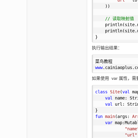
    ))

// 读取映射值
    println(site.n
    println(site.u
}
执行输出结果：
www
.cainiaoplus
.c
如果使用 var 属性，需要把
class
Site
(
val
 ma
val
 name: Str
val
 url: Stri
fun
main
(args: 
Ar
var
 map:Mutab
"name
"url"