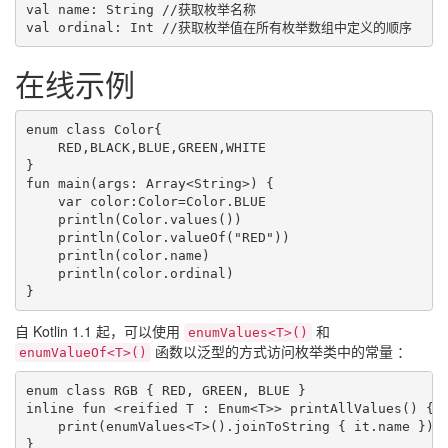
val name: String //获取枚举名称

val ordinal: Int //获取枚举值在所有枚举数组中定义的顺序
在线示例
enum class Color{

    RED,BLACK,BLUE,GREEN,WHITE

}

fun main(args: Array<String>) {

    var color:Color=Color.BLUE

    println(Color.values())

    println(Color.valueOf("RED"))

    println(color.name)

    println(color.ordinal)

}
自 Kotlin 1.1 起，可以使用
和
enumValues<T>()
函数以泛型的方式访问枚举类中的常量 ：
enumValueOf<T>()
enum class RGB { RED, GREEN, BLUE }

inline fun <reified T : Enum<T>> printAllValues() {

    print(enumValues<T>().joinToString { it.name })

}
