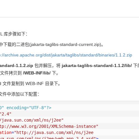
JSTL 库步骤如下：
进包(jakarta-taglibs-standard-current.zip)。
p://archive.apache.org/dist/jakarta/taglibs/standard/binaries/
1.1.2.zip
tandard-1.1.2.zip
包并解压，将
jakarta-taglibs-standard-1.1.2/lib/
下的
文件拷贝到
/WEB-INF/lib/
下。
ld 文件复制到 WEB-INF 目录下。
l 文件中添加以下配置：
0" encoding="UTF-8"?>
"2.4"
/java.sun.com/xml/ns/j2ee"
tp://www.w3.org/2001/XMLSchema-instance"
ation
=
"http://java.sun.com/xml/ns/j2ee 

va.sun.com/xml/ns/j2ee/web-app_2_4.xsd"
>