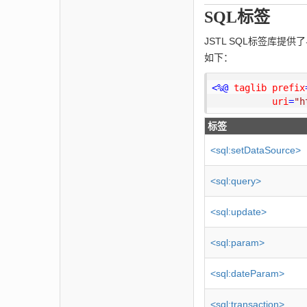
SQL标签
JSTL SQL标签库提供
如下：
<
%@
taglib
prefix
uri
=
"h
标签
<sql:setDataSource>
<sql:query>
<sql:update>
<sql:param>
<sql:dateParam>
<sql:transaction>