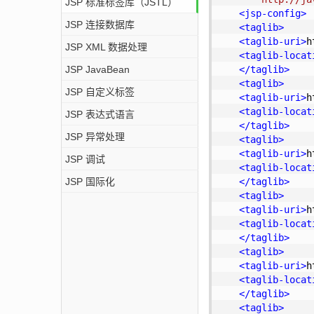
JSP 标准标签库（JSTL）
<
jsp-config
>
JSP 连接数据库
<
taglib
>
<
taglib-uri
>
h
JSP XML 数据处理
<
taglib-locat
JSP JavaBean
</
taglib
>
<
taglib
>
JSP 自定义标签
<
taglib-uri
>
h
<
taglib-locat
JSP 表达式语言
</
taglib
>
JSP 异常处理
<
taglib
>
<
taglib-uri
>
h
JSP 调试
<
taglib-locat
JSP 国际化
</
taglib
>
<
taglib
>
<
taglib-uri
>
h
<
taglib-locat
</
taglib
>
<
taglib
>
<
taglib-uri
>
h
<
taglib-locat
</
taglib
>
<
taglib
>