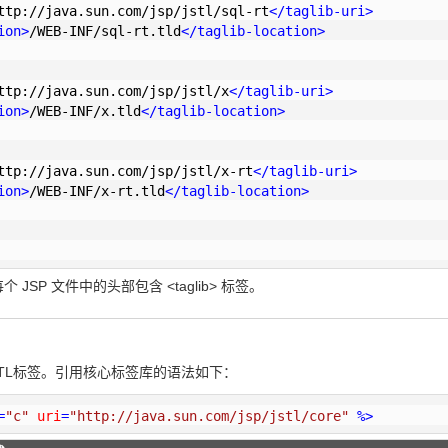
ttp://java.sun.com/jsp/jstl/sql-rt
</
taglib-uri
>
ion
>
/WEB-INF/sql-rt.tld
</
taglib-location
>
ttp://java.sun.com/jsp/jstl/x
</
taglib-uri
>
ion
>
/WEB-INF/x.tld
</
taglib-location
>
ttp://java.sun.com/jsp/jstl/x-rt
</
taglib-uri
>
ion
>
/WEB-INF/x-rt.tld
</
taglib-location
>
JSP 文件中的头部包含 <taglib> 标签。
STL标签。引用核心标签库的语法如下：
=
"c"
uri
=
"http://java.sun.com/jsp/jstl/core"
 %>