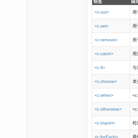
标签
描
<c:out>
用
<c:set>
用
<c:remove>
用
<c:catch>
用
<c:if>
与
<c:choose>
本
<c:when>
<
<c:otherwise>
<
<c:import>
检
<c:forEach>
基