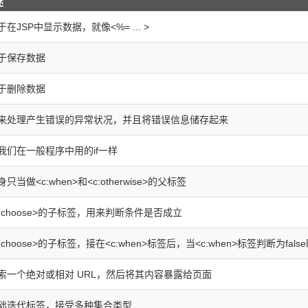
述
于在JSP中显示数据，就像<%= ... >
于保存数据
于删除数据
来处理产生错误的异常状况，并且将错误信息储存起来
我们在一般程序中用的if一样
身只当做<c:when>和<c:otherwise>的父标签
c:choose>的子标签，用来判断条件是否成立
c:choose>的子标签，接在<c:when>标签后，当<c:when>标签判断为fal
索一个绝对或相对 URL，然后将其内容暴露给页面
础迭代标签，接受多种集合类型