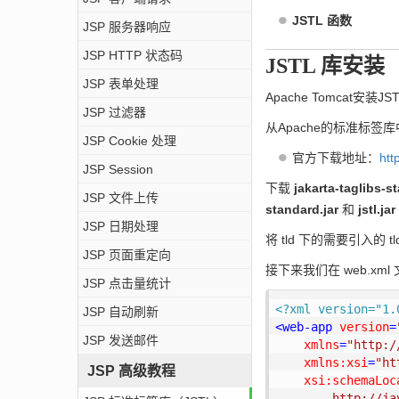
JSTL 函数
JSP 服务器响应
JSP HTTP 状态码
JSTL 库安装
JSP 表单处理
Apache Tomcat安装
JSP 过滤器
从Apache的标准标签库中下载的二
JSP Cookie 处理
官方下载地址：
htt
JSP Session
下载
jakarta-taglibs-s
JSP 文件上传
standard.jar
和
jstl.jar
JSP 日期处理
将 tld 下的需要引入的 t
JSP 页面重定向
接下来我们在 web.xm
JSP 点击量统计
<?xml version="1.
JSP 自动刷新
<
web-app
version
=
JSP 发送邮件
xmlns
=
"http:/
xmlns:xsi
=
"ht
JSP 高级教程
xsi:schemaLoc
        http://ja