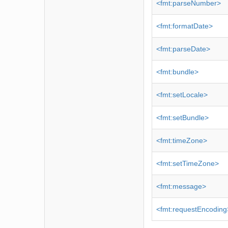
<fmt:parseNumber>
<fmt:formatDate>
<fmt:parseDate>
<fmt:bundle>
<fmt:setLocale>
<fmt:setBundle>
<fmt:timeZone>
<fmt:setTimeZone>
<fmt:message>
<fmt:requestEncoding