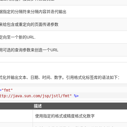
据指定的分隔符来分隔内容并迭代输出
来给包含或重定向的页面传递参数
定向至一个新的URL.
用可选的查询参数来创造一个URL
格式化并输出文本、日期、时间、数字。引用格式化标签库的语法如下：
=
"fmt"
ttp://java.sun.com/jsp/jstl/fmt"
 %>
描述
使用指定的格式或精度格式化数字