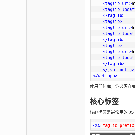
<
taglib-uri
>
h
<
taglib-locat
</
taglib
>
<
taglib
>
<
taglib-uri
>
h
<
taglib-locat
</
taglib
>
<
taglib
>
<
taglib-uri
>
h
<
taglib-locat
</
taglib
>
</
jsp-config
>
</
web-app
>
使用任何库，你必须在每个 
核心标签
核心标签是最常用的 J
<
%@
taglib
prefix