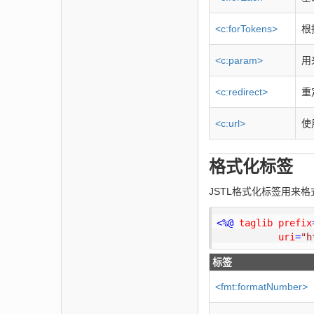
<c:forTokens>
根
<c:param>
用
<c:redirect>
重
<c:url>
使
格式化标签
JSTL格式化标签用来
<
%@
taglib
prefix
uri
=
"h
标签
<fmt:formatNumber>