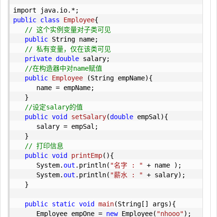
public
class
Employee
{

// 这个实例变量对子类可见
public
 String name;

// 私有变量，仅在该类可见
private
double
 salary;

//在构造器中对name赋值
public
Employee
 (
String empName
)
{

      name = empName;

   }

//设定salary的值
public
void
setSalary
(
double
 empSal
)
{

      salary = empSal;

   }  

// 打印信息
public
void
printEmp
(
)
{

      System.
out
.println(
"名字 : "
 + name );

      System.
out
.println(
"薪水 : "
 + salary);

   }

public
static
void
main
(
String[] args
)
{

      Employee empOne = 
new
 Employee(
"nhooo"
);
