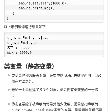
      empOne.setSalary(
1000.0
);

      empOne.printEmp();

   }

}
以上示例编译运行结果如下:
$
 javac Employee.java 
$
 java Employee
名字 : nhooo

薪水 : 1000.0
类变量（静态变量）
类变量也称为静态变量，在类中以 static 关键字声明，但必
须在方法之外。
无论一个类创建了多少个对象，类只拥有类变量的一份拷
贝。
静态变量除了被声明为常量外很少使用。常量是指声明为
public/private，final和static类型的变量。常量初始化后不可