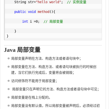
    String str=
"hello world"
;  
// 实例变量
public
void
method
()
{

int
 i =
0
;  
// 局部变量
    }

}
Java 局部变量
局部变量声明在方法、构造方法或者语句块中；
局部变量在方法、构造方法、或者语句块被执行的时候创
建，当它们执行完成后，变量将会被销毁；
访问修饰符不能用于局部变量；
局部变量只在声明它的方法、构造方法或者语句块中可见；
局部变量是在栈上分配的。
局部变量没有默认值，所以局部变量被声明后，必须经过初